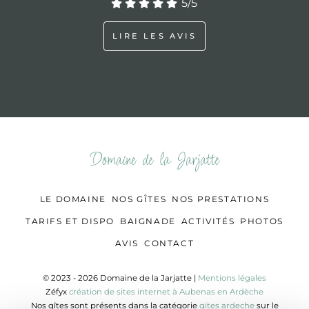
5
/5
LIRE LES AVIS
Domaine de la Jarjatte
LE DOMAINE
NOS GÎTES
NOS PRESTATIONS
TARIFS ET DISPO
BAIGNADE
ACTIVITÉS
PHOTOS
AVIS
CONTACT
© 2023 - 2026 Domaine de la Jarjatte |
Mentions légales
Zéfyx
création de sites internet à Aubenas en Ardèche
Nos gîtes sont présents dans la catégorie
gites ardeche
sur le