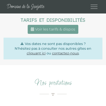
Panneau de gestion des cookies
Domaine de la Jarjatte
TARIFS ET DISPONIBILITÉS
Voir les tarifs & dispos
⚠️
Vos dates ne sont pas disponibles ?
N'hésitez pas à consulter nos autres gîtes en
cliquant ici
ou
contactez-nous
.
Nos prestations