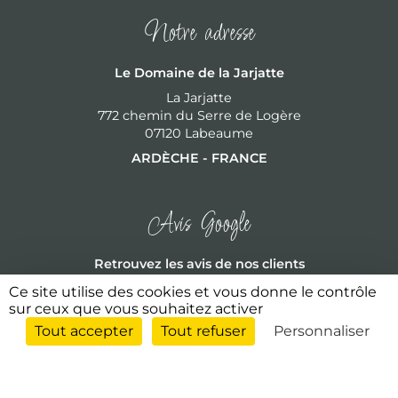
Notre adresse
Le Domaine de la Jarjatte
La Jarjatte
772 chemin du Serre de Logère
07120 Labeaume
ARDÈCHE - FRANCE
Avis Google
Retrouvez les avis de nos clients
5
/5
Ce site utilise des cookies et vous donne le contrôle
sur ceux que vous souhaitez activer
Tout accepter
Tout refuser
Personnaliser
LIRE LES AVIS