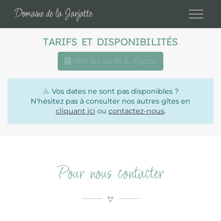
Panneau de gestion des cookies
Domaine de la Jarjatte
TARIFS ET DISPONIBILITÉS
Voir les tarifs & dispos
⚠️
Vos dates ne sont pas disponibles ?
N'hésitez pas à consulter nos autres gîtes en
cliquant ici
ou
contactez-nous
.
Pour nous contacter