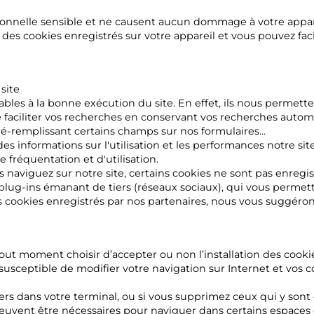
onnelle sensible et ne causent aucun dommage à votre appar
ir des cookies enregistrés sur votre appareil et vous pouvez f
 site
nsables à la bonne exécution du site. En effet, ils nous permett
de faciliter vos recherches en conservant vos recherches auto
ré-remplissant certains champs sur nos formulaires...
des informations sur l'utilisation et les performances notre si
e fréquentation et d'utilisation.
us naviguez sur notre site, certains cookies ne sont pas enreg
 plug-ins émanant de tiers (réseaux sociaux), qui vous permet
s cookies enregistrés par nos partenaires, nous vous suggérons 
out moment choisir d’accepter ou non l’installation des cooki
susceptible de modifier votre navigation sur Internet et vos c
ers dans votre terminal, ou si vous supprimez ceux qui y sont 
euvent être nécessaires pour naviguer dans certains espaces d