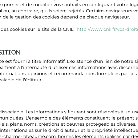
exprimer et de modifier vos souhaits en configurant votre log
 ou, au contraire, qu'ils soient rejetés. Certains navigateurs
tion de la gestion des cookies dépend de chaque navigateur.
 des cookies sur le site de la CNIL :
http://www.cnil.fr/vos-droit
SITION
e est fourni à titre informatif. L'existence d'un lien de notre 
partient à l'internaute d'utiliser ces informations avec discern
nformations, opinions et recommandations formulées par ces ti
éalable de l'éditeur.
dissociable. Les informations y figurant sont réservées à un
mmuniquées. L'ensemble des éléments constituant le présent si
els, plans, noms, créations et oeuvres protégeables diverses, b
internationales sur le droit d'auteur et la propriété intellectu
de-charme-labeaume.com, hormis les éléments réalisés par des