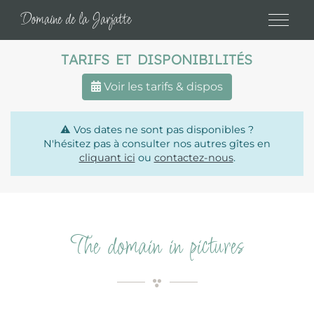
Cookies management panel
Domaine de la Jarjatte
TARIFS ET DISPONIBILITÉS
Voir les tarifs & dispos
⚠️
Vos dates ne sont pas disponibles ?
N'hésitez pas à consulter nos autres gîtes en
cliquant ici
ou
contactez-nous
.
The domain in pictures