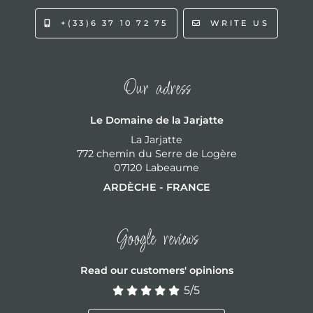
+(33)6 37 10 72 75
WRITE US
Our adress
Le Domaine de la Jarjatte
La Jarjatte
772 chemin du Serre de Logère
07120 Labeaume
ARDÈCHE - FRANCE
Google reviews
Read our customers' opinions
5
/5