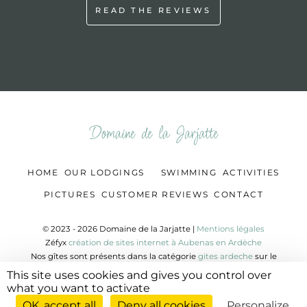
READ THE REVIEWS
Domaine de la Jarjatte
HOME
OUR LODGINGS
SWIMMING
ACTIVITIES
PICTURES
CUSTOMER REVIEWS
CONTACT
© 2023 - 2026 Domaine de la Jarjatte |
Mentions légales
Zéfyx
création de sites internet à Aubenas en Ardèche
Nos gîtes sont présents dans la catégorie
gites ardeche
sur le
guide touristique Ardèche Découverte.
This site uses cookies and gives you control over
Ils le sont aussi sur
gite ardeche
.
what you want to activate
OK, accept all
Deny all cookies
Personalize